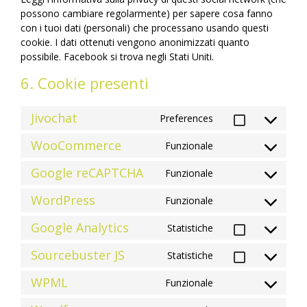
possono cambiare regolarmente) per sapere cosa fanno
con i tuoi dati (personali) che processano usando questi
cookie. I dati ottenuti vengono anonimizzati quanto
possibile. Facebook si trova negli Stati Uniti.
6. Cookie presenti
Jivochat
Preferences
Consent
WooCommerce
Funzionale
to
Consent
Google reCAPTCHA
Funzionale
service
to
Consent
WordPress
Funzionale
jivochat
service
to
Consent
Google Analytics
Statistiche
woocommerc
service
to
Consent
Sourcebuster JS
Statistiche
google-
service
to
Consent
WPML
Funzionale
recaptcha
wordpress
service
to
Consent