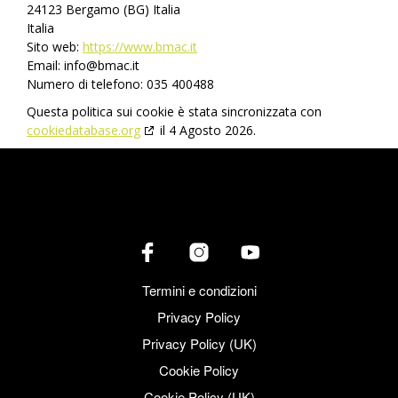
24123 Bergamo (BG) Italia
Italia
Sito web:
https://www.bmac.it
Email:
info@
bmac.it
Numero di telefono: 035 400488
Questa politica sui cookie è stata sincronizzata con
cookiedatabase.org
il 4 Agosto 2026.
Termini e condizioni
Privacy Policy
Privacy Policy (UK)
Cookie Policy
Cookie Policy (UK)