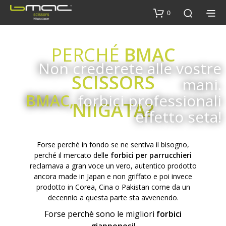
0
PERCHÉ
BMAC
Non crederete alle vostre
SCISSORS
mani.
BMAC,
forbici professionali
NIIGATA?
effetto seta!
Forse perché in fondo se ne sentiva il bisogno,
perché il mercato delle
forbici per parrucchieri
reclamava a gran voce un vero, autentico prodotto
ancora made in Japan e non griffato e poi invece
prodotto in Corea, Cina o Pakistan come da un
decennio a questa parte sta avvenendo.
Forse perchè sono le migliori
forbici