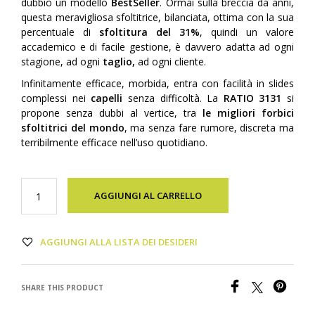
dubbio un modello
BestSeller
. Ormai sulla breccia da anni,
questa meravigliosa sfoltitrice, bilanciata, ottima con la sua
percentuale di
sfoltitura del 31%
, quindi un valore
accademico e di facile gestione, è davvero adatta ad ogni
stagione, ad ogni
taglio,
ad ogni cliente.
Infinitamente efficace, morbida, entra con facilità in slides
complessi nei
capelli
senza difficoltà. La
RATIO 3131
si
propone senza dubbi al vertice, tra
le migliori forbici
sfoltitrici del mondo
, ma senza fare rumore, discreta ma
terribilmente efficace nell’uso quotidiano.
AGGIUNGI AL CARRELLO
AGGIUNGI ALLA LISTA DEI DESIDERI
SHARE THIS PRODUCT