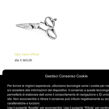
Aiko Semi-Offset
da:
€
665,00
Questo
SCEGLI
prodotto
Gestisci Consenso Cookie
ha
più
Per fornire le migliori esperienze, utilizziamo tecnologie come i cookie per 
e/o accedere alle informazioni del dispositivo. Il consenso a queste tecnologi
varianti.
permetterà di elaborare dati come il comportamento di navigazione o ID unic
Le
sito. Non acconsentire o ritirare il consenso può influire negativamente su al
opzioni
caratteristiche e funzioni.
Usa il pulsante “Accetta” per acconsentire. Usa il pulsante “Rifiuta” per conti
possono