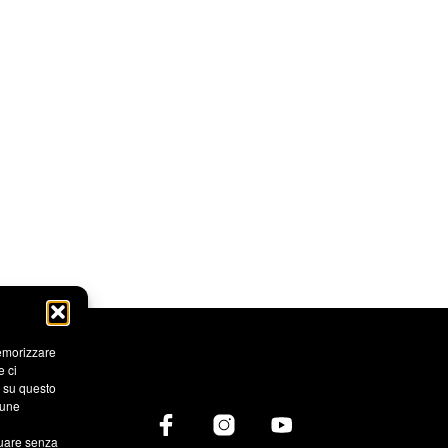
memorizzare
e ci
i su questo
cune
nuare senza