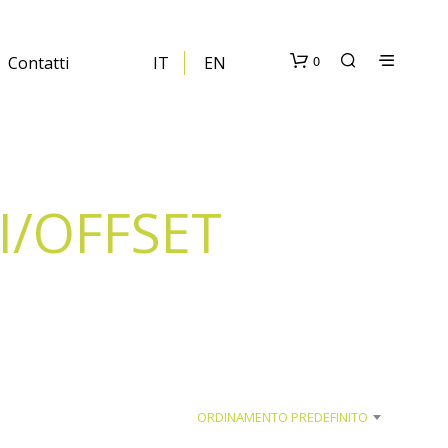
0
Contatti
IT
EN
I/OFFSET
N
E
S
S
U
N
P
ORDINAMENTO PREDEFINITO
R