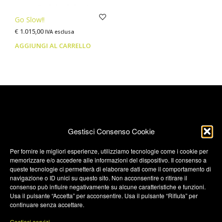
Go Slow!!
€
1.015,00
IVA esclusa
AGGIUNGI AL CARRELLO
Gestisci Consenso Cookie
Per fornire le migliori esperienze, utilizziamo tecnologie come i cookie per
memorizzare e/o accedere alle informazioni del dispositivo. Il consenso a
Termini e condizioni
queste tecnologie ci permetterà di elaborare dati come il comportamento di
navigazione o ID unici su questo sito. Non acconsentire o ritirare il
Privacy Policy
consenso può influire negativamente su alcune caratteristiche e funzioni.
Privacy Policy (UK)
Usa il pulsante “Accetta” per acconsentire. Usa il pulsante “Rifiuta” per
continuare senza accettare.
Cookie Policy
Gestisci servizi