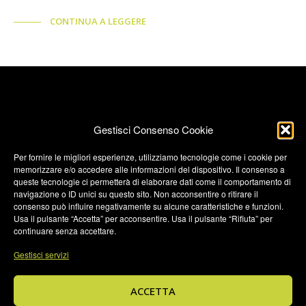
CONTINUA A LEGGERE
Gestisci Consenso Cookie
Per fornire le migliori esperienze, utilizziamo tecnologie come i cookie per
memorizzare e/o accedere alle informazioni del dispositivo. Il consenso a
Termini e condizioni
queste tecnologie ci permetterà di elaborare dati come il comportamento di
navigazione o ID unici su questo sito. Non acconsentire o ritirare il
Privacy Policy
consenso può influire negativamente su alcune caratteristiche e funzioni.
Privacy Policy (UK)
Usa il pulsante “Accetta” per acconsentire. Usa il pulsante “Rifiuta” per
continuare senza accettare.
Cookie Policy
Gestisci servizi
Cookie Policy (UK)
Credits
ACCETTA
© 2026 JTBrands di Masper Luca • Via Pescaria, 14 - 24123