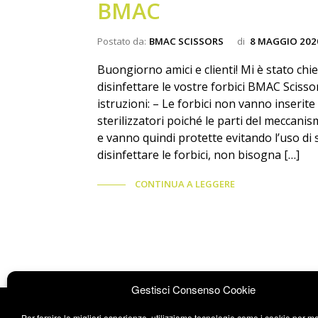
BMAC
Postato da:
BMAC SCISSORS
di
8 MAGGIO 202
Buongiorno amici e clienti! Mi è stato chi
disinfettare le vostre forbici BMAC Scissor
istruzioni: – Le forbici non vanno inserite 
sterilizzatori poiché le parti del meccani
e vanno quindi protette evitando l’uso di s
disinfettare le forbici, non bisogna […]
CONTINUA A LEGGERE
Gestisci Consenso Cookie
Per fornire le migliori esperienze, utilizziamo tecnologie come i cookie per 