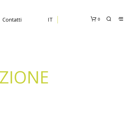
0
Contatti
IT
AZIONE
N
E
S
S
U
N
P
R