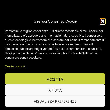
Gestisci Consenso Cookie
Per fornire le migliori esperienze, utilizziamo tecnologie come i cookie per
memorizzare e/o accedere alle informazioni del dispositivo. Il consenso a
Termini e condizioni
queste tecnologie ci permetterà di elaborare dati come il comportamento di
navigazione o ID unici su questo sito. Non acconsentire o ritirare il
Privacy Policy
consenso può influire negativamente su alcune caratteristiche e funzioni.
Privacy Policy (UK)
Usa il pulsante “Accetta” per acconsentire. Usa il pulsante “Rifiuta” per
continuare senza accettare.
Cookie Policy
Gestisci servizi
Cookie Policy (UK)
Credits
ACCETTA
© 2026 JTBrands di Masper Luca • Via Pescaria, 14 - 24123
Bergamo (BG) P.IVA 03869520167 • C.F.
RIFIUTA
MSPLCU62B28A794S • REA: BG - 415388
VISUALIZZA PREFERENZE
IT
EN