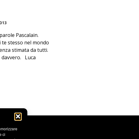
013
arole Pascalain.
di te stesso nel mondo
ienza stimata da tutti.
e, davvero. Luca
memorizzare
e ci