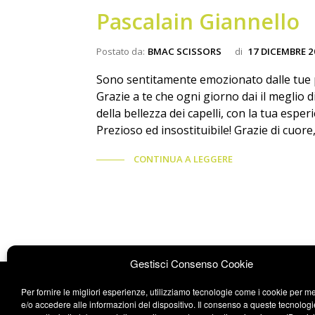
Pascalain Giannello
Postato da:
BMAC SCISSORS
di
17 DICEMBRE 2
Sono sentitamente emozionato dalle tue p
Grazie a te che ogni giorno dai il meglio 
della bellezza dei capelli, con la tua esper
Prezioso ed insostituibile! Grazie di cuor
CONTINUA A LEGGERE
Gestisci Consenso Cookie
Per fornire le migliori esperienze, utilizziamo tecnologie come i cookie per 
e/o accedere alle informazioni del dispositivo. Il consenso a queste tecnologi