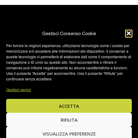
Gestisci Consenso Cookie
Per fornire le migliori esperienze, utilizziamo tecnologie come i cookie per
memorizzare e/o accedere alle informazioni del dispositivo. Il consenso a
Termini e condizioni
queste tecnologie ci permetterà di elaborare dati come il comportamento di
navigazione o ID unici su questo sito. Non acconsentire o ritirare il
Privacy Policy
consenso può influire negativamente su alcune caratteristiche e funzioni.
Privacy Policy (UK)
Usa il pulsante “Accetta” per acconsentire. Usa il pulsante “Rifiuta” per
continuare senza accettare.
Cookie Policy
Gestisci servizi
Cookie Policy (UK)
Credits
ACCETTA
© 2026 JTBrands di Masper Luca • Via Pescaria, 14 - 24123
Bergamo (BG) P.IVA 03869520167 • C.F.
RIFIUTA
MSPLCU62B28A794S • REA: BG - 415388
VISUALIZZA PREFERENZE