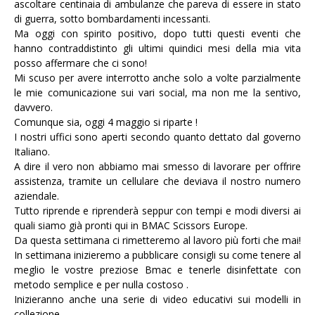
ascoltare centinaia di ambulanze che pareva di essere in stato
di guerra, sotto bombardamenti incessanti.
Ma oggi con spirito positivo, dopo tutti questi eventi che
hanno contraddistinto gli ultimi quindici mesi della mia vita
posso affermare che ci sono!
Mi scuso per avere interrotto anche solo a volte parzialmente
le mie comunicazione sui vari social, ma non me la sentivo,
davvero.
Comunque sia, oggi 4 maggio si riparte !
I nostri uffici sono aperti secondo quanto dettato dal governo
Italiano.
A dire il vero non abbiamo mai smesso di lavorare per offrire
assistenza, tramite un cellulare che deviava il nostro numero
aziendale.
Tutto riprende e riprenderà seppur con tempi e modi diversi ai
quali siamo già pronti qui in BMAC Scissors Europe.
Da questa settimana ci rimetteremo al lavoro più forti che mai!
In settimana inizieremo a pubblicare consigli su come tenere al
meglio le vostre preziose Bmac e tenerle disinfettate con
metodo semplice e per nulla costoso .
Inizieranno anche una serie di video educativi sui modelli in
collezione .