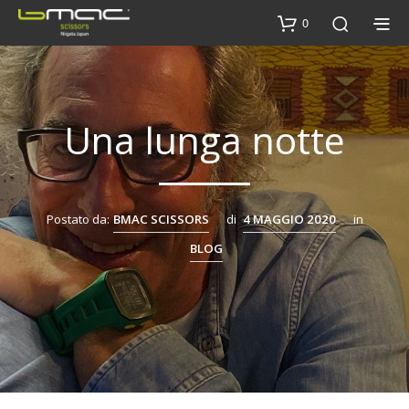
0
Una lunga notte
Postato da:
BMAC SCISSORS
di
4 MAGGIO 2020
in
BLOG