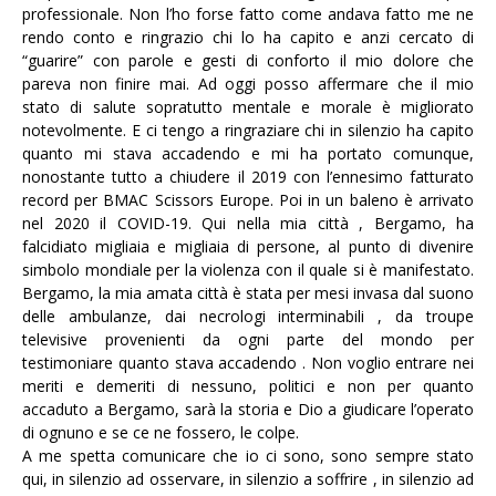
professionale. Non l’ho forse fatto come andava fatto me ne
rendo conto e ringrazio chi lo ha capito e anzi cercato di
“guarire” con parole e gesti di conforto il mio dolore che
pareva non finire mai. Ad oggi posso affermare che il mio
stato di salute sopratutto mentale e morale è migliorato
notevolmente. E ci tengo a ringraziare chi in silenzio ha capito
quanto mi stava accadendo e mi ha portato comunque,
nonostante tutto a chiudere il 2019 con l’ennesimo fatturato
record per BMAC Scissors Europe. Poi in un baleno è arrivato
nel 2020 il COVID-19. Qui nella mia città , Bergamo, ha
falcidiato migliaia e migliaia di persone, al punto di divenire
simbolo mondiale per la violenza con il quale si è manifestato.
Bergamo, la mia amata città è stata per mesi invasa dal suono
delle ambulanze, dai necrologi interminabili , da troupe
televisive provenienti da ogni parte del mondo per
testimoniare quanto stava accadendo . Non voglio entrare nei
meriti e demeriti di nessuno, politici e non per quanto
accaduto a Bergamo, sarà la storia e Dio a giudicare l’operato
di ognuno e se ce ne fossero, le colpe.
A me spetta comunicare che io ci sono, sono sempre stato
qui, in silenzio ad osservare, in silenzio a soffrire , in silenzio ad