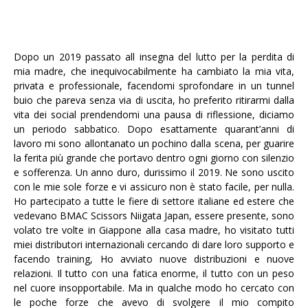
Dopo un 2019 passato all insegna del lutto per la perdita di
mia madre, che inequivocabilmente ha cambiato la mia vita,
privata e professionale, facendomi sprofondare in un tunnel
buio che pareva senza via di uscita, ho preferito ritirarmi dalla
vita dei social prendendomi una pausa di riflessione, diciamo
un periodo sabbatico. Dopo esattamente quarant’anni di
lavoro mi sono allontanato un pochino dalla scena, per guarire
la ferita più grande che portavo dentro ogni giorno con silenzio
e sofferenza. Un anno duro, durissimo il 2019. Ne sono uscito
con le mie sole forze e vi assicuro non è stato facile, per nulla.
Ho partecipato a tutte le fiere di settore italiane ed estere che
vedevano BMAC Scissors Niigata Japan, essere presente, sono
volato tre volte in Giappone alla casa madre, ho visitato tutti
miei distributori internazionali cercando di dare loro supporto e
facendo training, Ho avviato nuove distribuzioni e nuove
relazioni. Il tutto con una fatica enorme, il tutto con un peso
nel cuore insopportabile. Ma in qualche modo ho cercato con
le poche forze che avevo di svolgere il mio compito