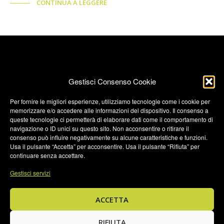
CONTINUA A LEGGERE
Gestisci Consenso Cookie
Per fornire le migliori esperienze, utilizziamo tecnologie come i cookie per
memorizzare e/o accedere alle informazioni del dispositivo. Il consenso a
Termini e condizioni
queste tecnologie ci permetterà di elaborare dati come il comportamento di
navigazione o ID unici su questo sito. Non acconsentire o ritirare il
Privacy Policy
consenso può influire negativamente su alcune caratteristiche e funzioni.
Privacy Policy (UK)
Usa il pulsante “Accetta” per acconsentire. Usa il pulsante “Rifiuta” per
continuare senza accettare.
Cookie Policy
Gestisci servizi
Cookie Policy (UK)
Credits
ACCETTA
© 2026 JTBrands di Masper Luca • Via Pescaria, 14 - 24123
Bergamo (BG) P.IVA 03869520167 • C.F.
RIFIUTA