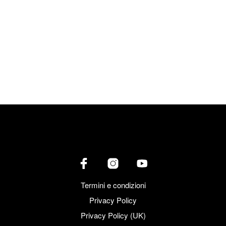
Pronto? Raffaella? Senta per cortesia, mi prenota al solito il
Suite Inn a Udine, che sono da queste parti e sono stanco
morto? Si, mi día un attimo che vedo se c’é disponibilità.
Pronto? Sig Luca, al Suite Inn non c’é posto…. Dopo 500
chilometri, con un buon 34 gradi di temperatura esterna é la
[…]
CONTINUA A LEGGERE
Termini e condizioni
Privacy Policy
Privacy Policy (UK)