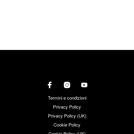
vent’anni di onesta e sudata carriera quale venditore di forbici
di altissima qualità per parrucchieri, ovviamente artigianali e
solo giapponesi, mi permetto di dire che qualcosa ne capisco.
Insomma, dicevo che alcune forbici […]
CONTINUA A LEGGERE
Termini e condizioni
Privacy Policy
Privacy Policy (UK)
Cookie Policy
Cookie Policy (UK)