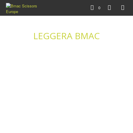
0
LEGGERA BMAC
La nuova LEGGERA Bmac
Postato da:
BMAC SCISSORS
di
29 OTTOBRE 2014
Ci sono forbici che nascono sin da subito bene, altre non male
ed altre ancora così così. Mi spiego meglio. Dopo oltre