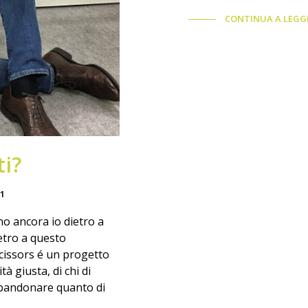
CONTINUA A LEGG
i?
1
o ancora io dietro a
etro a questo
Scissors é un progetto
à giusta, di chi di
abbandonare quanto di