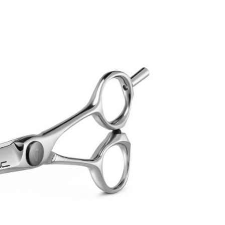
O
D
O
T
T
O
N
E
L
C
A
R
R
E
L
L
O
.