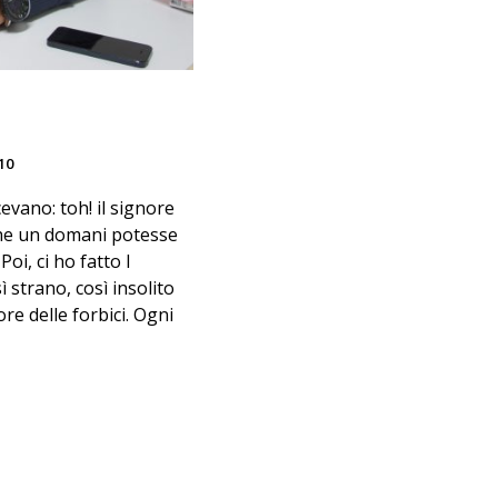
10
evano: toh! il signore
o che un domani potesse
oi, ci ho fatto l
 strano, così insolito
re delle forbici. Ogni