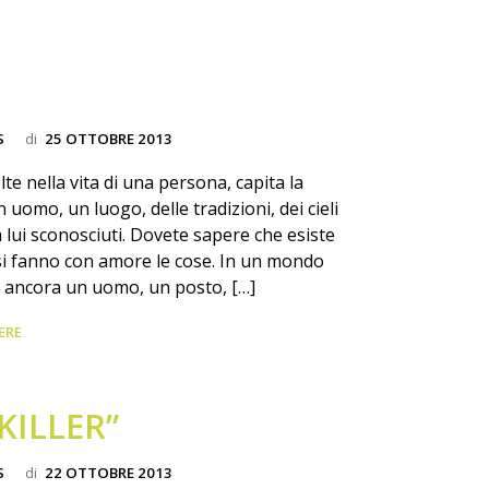
S
di
25 OTTOBRE 2013
te nella vita di una persona, capita la
uomo, un luogo, delle tradizioni, dei cieli
a lui sconosciuti. Dovete sapere che esiste
i fanno con amore le cose. In un mondo
e ancora un uomo, un posto, […]
ERE
“KILLER”
S
di
22 OTTOBRE 2013