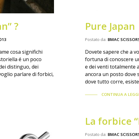
n” ?
Pure Japan
013
Postato da:
BMAC SCISSOR
ame cosa significhi
Dovete sapere che a vol
 storiella é un poco
fortuna di conoscere un 
dei distinguo, dei
e dei venti totalmente 
oglio parlare di forbici,
ancora un posto dove s
dove tutto corre, esist
CONTINUA A LEGG
La forbice 
Postato da:
BMAC SCISSOR