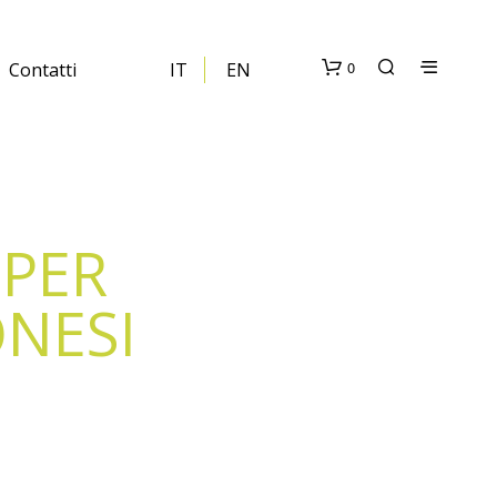
0
Contatti
IT
EN
 PER
ONESI
N
E
S
S
U
N
P
R